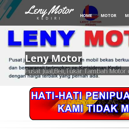
Leny Motor
HOME
MOTOR
M
KEDIRI
Leny Motor
Pusat Jual,Beli,Tukar Tambah Motor 