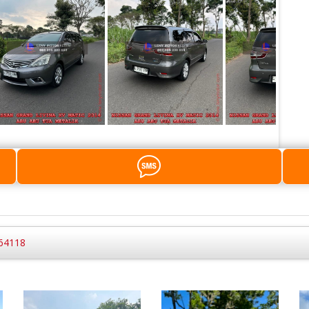
 64118