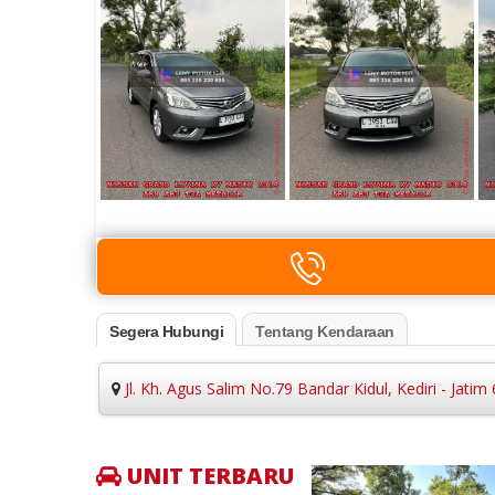
Segera Hubungi
Tentang Kendaraan
Jl. Kh. Agus Salim No.79 Bandar Kidul, Kediri - Jatim
UNIT TERBARU