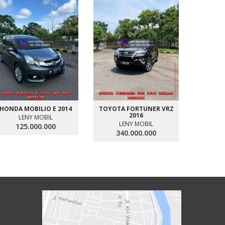
HONDA MOBILIO E 2014
TOYOTA FORTUNER VRZ
TOYOTA
2016
G DIS
LENY MOBIL
LENY MOBIL
L
125.000.000
340.000.000
25