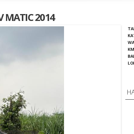
V MATIC 2014
TA
KA
WA
KM
BA
LO
H