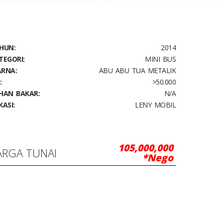
HUN:
2014
TEGORI:
MINI BUS
RNA:
ABU ABU TUA METALIK
:
>50.000
HAN BAKAR:
N/A
KASI:
LENY MOBIL
105,000,000
ARGA TUNAI
*Nego