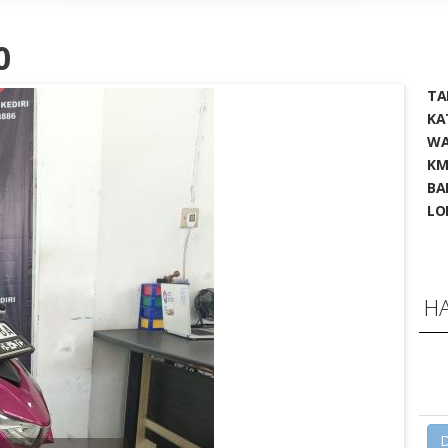
0
TA
KA
WA
KM
BA
LO
H