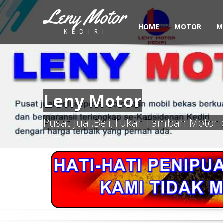
Leny Motor
HOME
MOTOR
M
KEDIRI
Leny Motor
Pusat Jual,Beli,Tukar Tambah Motor 