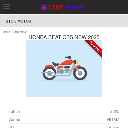
STOK MOTOR
Home
>
Stok Motor
HONDA BEAT CBS NEW 2025
TERJUAL!!!
TERJUAL!!!
Tahun
2025
Warna
HITAM
KM
0-5.000