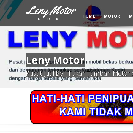
Leny Motor
HOME
MOTOR
M
KEDIRI
Leny Motor
Pusat Jual,Beli,Tukar Tambah Motor 