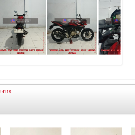
 64118