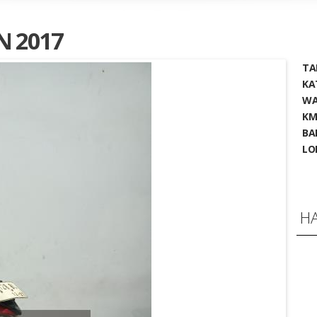
N 2017
TA
KA
WA
KM
BA
LO
H